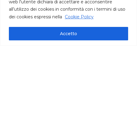
web l'utente dichiara di accettare e acconsentire
all’utilizzo dei cookies in conformità con i termini di uso
dei cookies espressi nella
Cookie Policy
Accetto
informazioni tecniche
vaschetta 1 kg | cartone 4 kg
IFS International Featured Standards
prodotto surgelato pronto all’uso
Puglia
Tempi di raccolta: da dicembre a febbraio