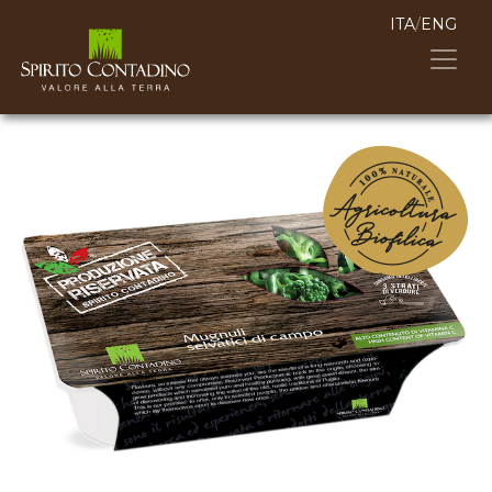
ITA
/
ENG