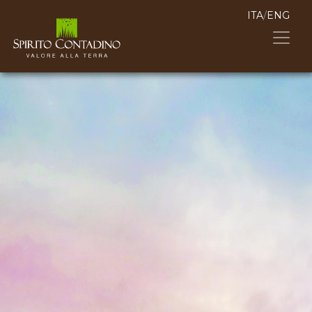
ITA
/
ENG