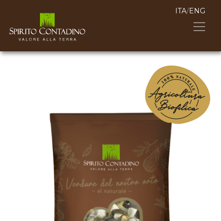
ITA
/
ENG