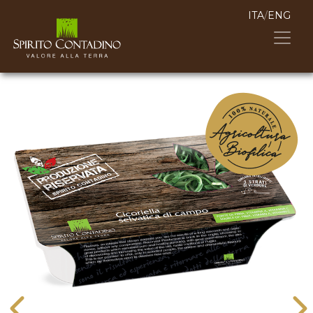
ITA
/
ENG