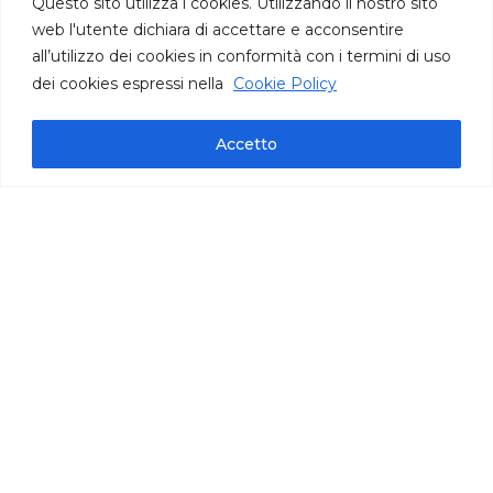
Questo sito utilizza i cookies. Utilizzando il nostro sito
web l'utente dichiara di accettare e acconsentire
all’utilizzo dei cookies in conformità con i termini di uso
dei cookies espressi nella
Cookie Policy
informazioni tecniche
Accetto
vaschetta 1,25 kg | cartone 5 kg
IFS International Featured Standards
prodotto surgelato pronto all’uso
Puglia
Tempi di raccolta: marzo - aprile / ottobre -
novembre