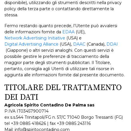
disponibile), utilizzando gli strumenti descritti nella privacy
policy della terza parte o contattando direttamente la
stessa.
Fermo restando quanto precede, l’Utente può avvalersi
delle informazioni fornite da
EDAA
(UE),
Network Advertising Initiative
(USA) e
Digital Advertising Alliance
(USA),
DAAC
(Canada),
DDAI
(Giappone) o altri servizi analoghi. Con questi servizi è
possibile gestire le preferenze di tracciamento della
maggior parte degli strumenti pubblicitari. Il Titolare,
pertanto, consiglia agli Utenti di utilizzare tali risorse in
aggiunta alle informazioni fornite dal presente documento.
TITOLARE DEL TRATTAMENTO
DEI DATI
Agricola Spirito Contadino De Palma sas
P.IVA IT03457900714
ex s.s.544 Trinitapoli/FG n. 57/C 71040 Borgo Tressanti (FG)
tel +39 0885 418626 | fax +39 0885 243116
Mail: info@spiritocontadino.com