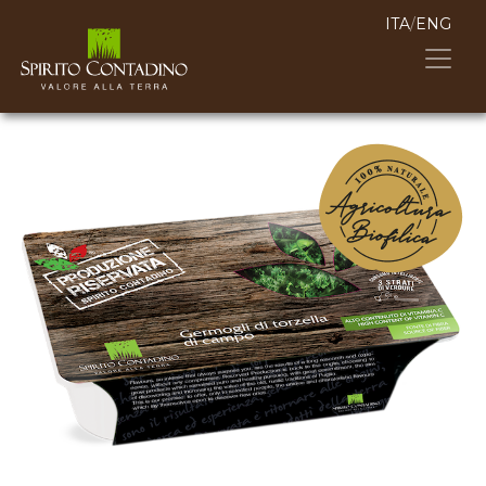
ITA
/
ENG