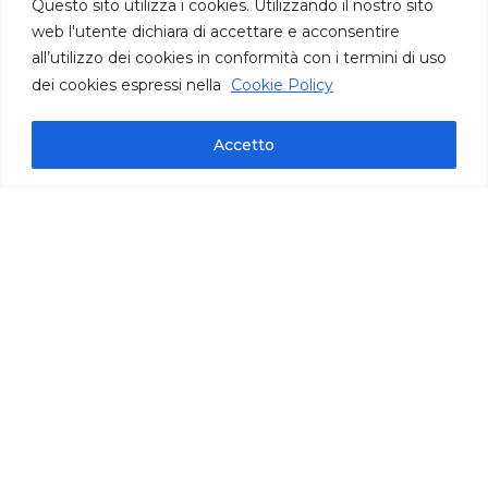
Questo sito utilizza i cookies. Utilizzando il nostro sito
web l'utente dichiara di accettare e acconsentire
all’utilizzo dei cookies in conformità con i termini di uso
dei cookies espressi nella
Cookie Policy
informazioni tecniche
Accetto
vaschetta 1 kg | cartone 4 kg
IFS International Featured Standards
prodotto surgelato pronto all’uso
Puglia
Tempo di raccolta: metà novembre -
febbraio