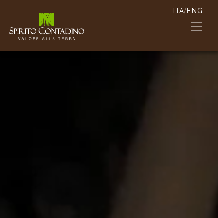
ITA
/
ENG