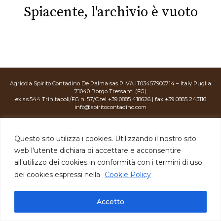
Spiacente, l'archivio è vuoto
Agricola Spirito Contadino De Palma sas P.IVA IT03457900714 – Italy Puglia
71040 Borgo Tressanti (FG)
ex s.s.544 Trinitapoli/FG n. 57/C tel +39 0885 418626 | fax +39 0885 243116
info@spiritocontadino.com
Privacy Policy
|
Cookie Policy
|
credits:
Questo sito utilizza i cookies. Utilizzando il nostro sito
web l'utente dichiara di accettare e acconsentire
all’utilizzo dei cookies in conformità con i termini di uso
dei cookies espressi nella
Cookie Policy
Accetto