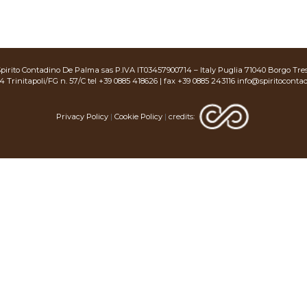
Spirito Contadino De Palma sas P.IVA IT03457900714 – Italy Puglia 71040 Borgo Tres
44 Trinitapoli/FG n. 57/C tel +39 0885 418626 | fax +39 0885 243116
info@spiritoconta
Privacy Policy
|
Cookie Policy
|
credits: