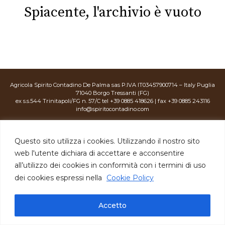
Spiacente, l'archivio è vuoto
Agricola Spirito Contadino De Palma sas P.IVA IT03457900714 – Italy Puglia
71040 Borgo Tressanti (FG)
ex s.s.544 Trinitapoli/FG n. 57/C tel +39 0885 418626 | fax +39 0885 243116
info@spiritocontadino.com
Privacy Policy
|
Cookie Policy
|
credits:
Questo sito utilizza i cookies. Utilizzando il nostro sito
web l'utente dichiara di accettare e acconsentire
all’utilizzo dei cookies in conformità con i termini di uso
dei cookies espressi nella
Cookie Policy
Accetto