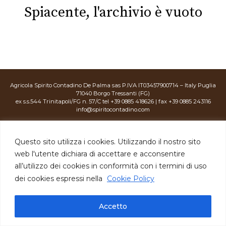
Spiacente, l'archivio è vuoto
Agricola Spirito Contadino De Palma sas P.IVA IT03457900714 – Italy Puglia
71040 Borgo Tressanti (FG)
ex s.s.544 Trinitapoli/FG n. 57/C tel +39 0885 418626 | fax +39 0885 243116
info@spiritocontadino.com
Privacy Policy
|
Cookie Policy
|
credits:
Questo sito utilizza i cookies. Utilizzando il nostro sito
web l'utente dichiara di accettare e acconsentire
all’utilizzo dei cookies in conformità con i termini di uso
dei cookies espressi nella
Cookie Policy
Accetto