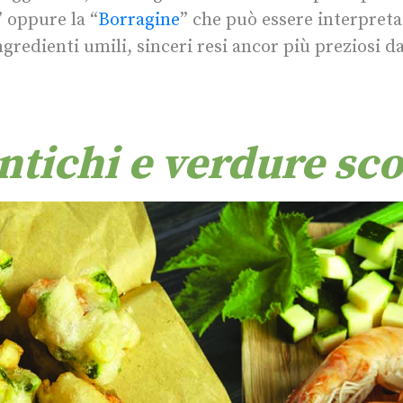
” oppure la “
Borragine
” che può essere interpret
gredienti umili, sinceri resi ancor più preziosi da
ntichi e verdure s